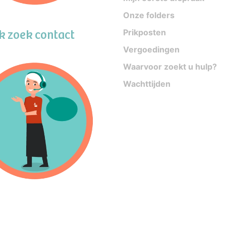
Onze folders
Ik zoek contact
Prikposten
Vergoedingen
Waarvoor zoekt u hulp?
Wachttijden