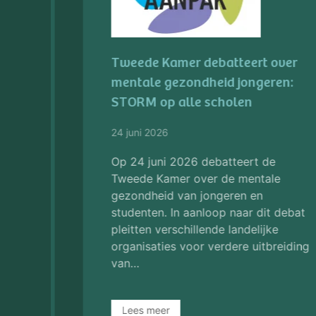
Week zonder Afval:
bureaustoelen krijgen tweede
leven
03 juni 2026
In het kader van de Week zonder
Afval lichten we graag de mooie
stappen die we zetten op het gebied
van circulair werken uit. Bij de
vervanging van 175 bureaustoelen
hebben we bijvoorbeeld maxima…
Lees meer