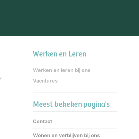
Werken en Leren
Werken en leren bij ons
w
Vacatures
Meest bekeken pagina's
Contact
Wonen en verblijven bij ons