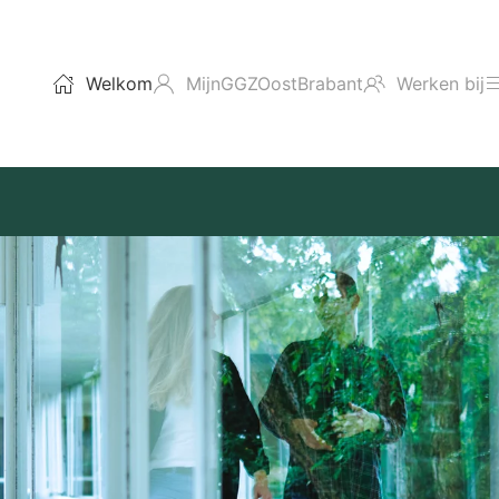
Welkom
MijnGGZOostBrabant
Werken bij