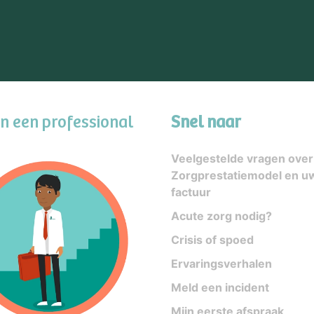
en een professional
Snel naar
Veelgestelde vragen over
Zorgprestatiemodel en u
factuur
Acute zorg nodig?
Crisis of spoed
Ervaringsverhalen
Meld een incident
Mijn eerste afspraak