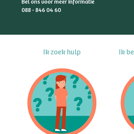
Bel ons voor meer informatie
088 - 846 04 60
Ik zoek hulp
Ik b