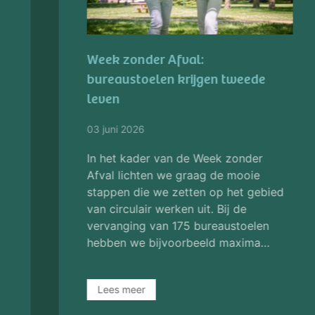
Meer tijd voor cliënten, minder
administratie: GGZ Oost Brabant
integreert als eerste ggz-instelling
Delphyr in het EPD
14 april 2026
Bij GGZ Oost Brabant streven we
samen, iedere dag weer, naar steeds
betere zorg voor onze
cliënten. Daarom zijn we trots dat we
als eerste ggz-instelling dit jaar
Delphyr implementeren in o…
Lees meer