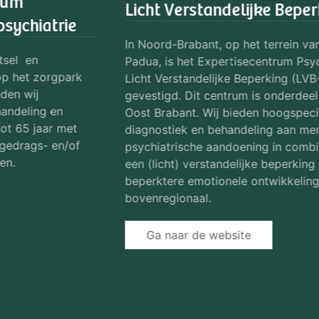
Eén op de vier Nederlanders krijgt in zijn leven
te maken met complexe psychische problemen.
Wij helpen hen bij GGZ Oost Brabant graag op
weg naar herstel. Om de verhalen van de mensen
achter de psychische kwetsbaarheden te delen
hebben we dit platform
Vallen en weer opstaan
opgezet. Zo is te zien hoe veerkrachtig mensen
zijn en doorbreken we de stigma’s die om de
hoek kunnen komen kijken bij mentale
gezondheid.
Ga naar de website