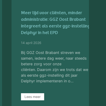
GGZ Oost Brabant en VGZ sluiten
driejarig contract voor betere
toegang tot geestelijke
gezondheidszorg
31 maart 2026
GGZ Oost Brabant en Coöperatie VGZ
hebben een contract gesloten tot en
met 2028. Het is de derde keer dat
beide partijen een langdurige
overeenkomst met elkaar aangaan.
Met deze nieuwe meerjare…
Lees meer